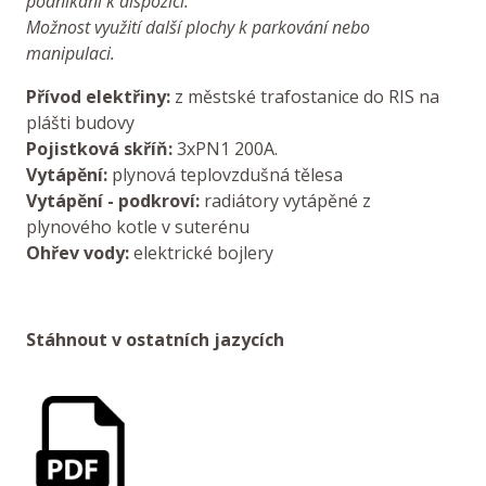
podnikání k dispozici.
Možnost využití další plochy k parkování nebo
manipulaci.
Přívod elektřiny:
z městské trafostanice do RIS na
plášti budovy
Pojistková skříň:
3xPN1 200A.
Vytápění:
plynová teplovzdušná tělesa
Vytápění - podkroví:
radiátory vytápěné z
plynového kotle v suterénu
Ohřev vody:
elektrické bojlery
Stáhnout v ostatních jazycích